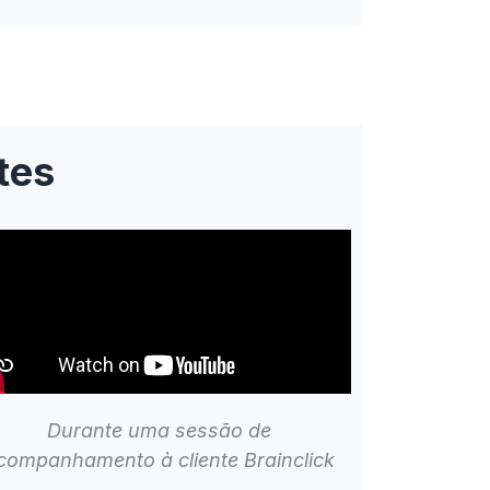
tes
Durante uma sessão de
companhamento à cliente Brainclick