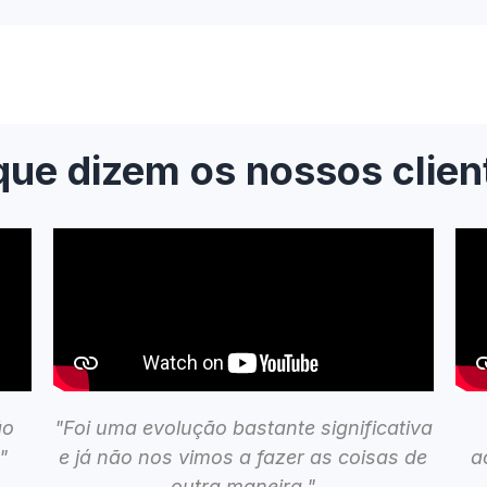
que dizem os nossos clien
ão
"Foi uma evolução bastante significativa
"
e já não nos vimos a fazer as coisas de
a
outra maneira."