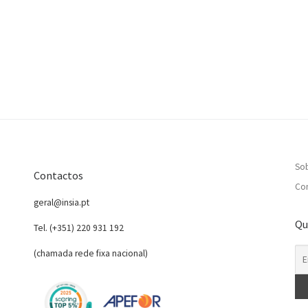
So
Contactos
Con
geral@insia.pt
Qu
Tel. (+351) 220 931 192
(chamada rede fixa nacional)