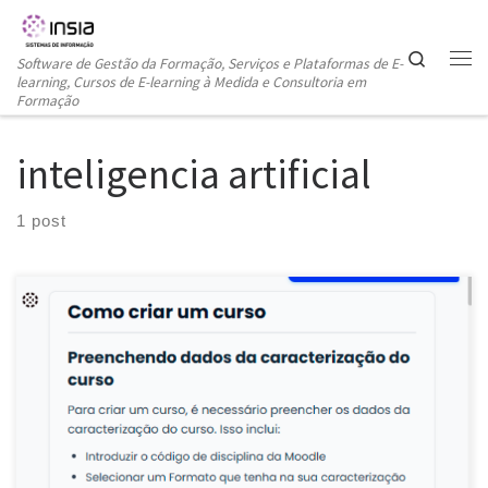
Skip to content
Search
Software de Gestão da Formação, Serviços e Plataformas de E-
learning, Cursos de E-learning à Medida e Consultoria em
Formação
inteligencia artificial
1 post
No âmbito da nossa estratégia contínua de Investigação e
Desenvolvimento (I&D), a INSIA tem vindo a investir na integração
de Inteligência Artificial (IA) nos seus produtos e serviços, com o
objetivo de melhorar a eficiência dos processos de gestão da
formação e enriquecer a experiência de aprendizagem dos
formandos. Como